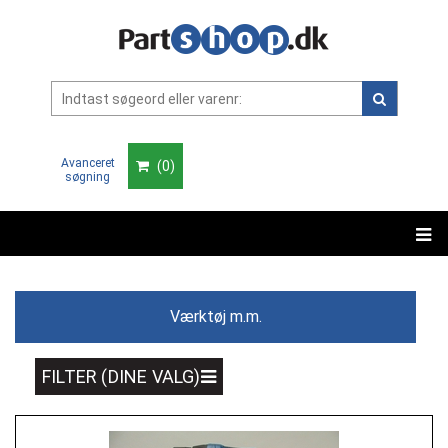
Avanceret
(
0
)
søgning
Værktøj m.m.
FILTER (DINE VALG)