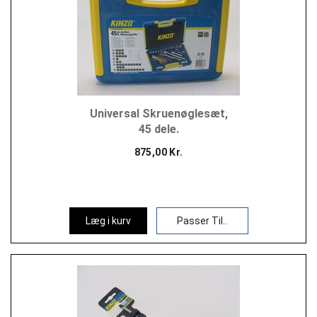
Universal Skruenøglesæt,
45 dele.
875,00 Kr.
Læg i kurv
Passer Til..