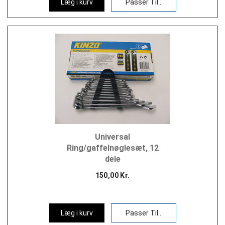
Læg i kurv
Passer Til..
Universal
Ring/gaffelnøglesæt, 12
dele
150,00 Kr.
Læg i kurv
Passer Til..