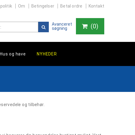
politik
Om
Betingelser
Betal ordre
Kontakt
Avanceret
(
0
)
søgning
Hus og have
NYHEDER
servedele og tilbehør.