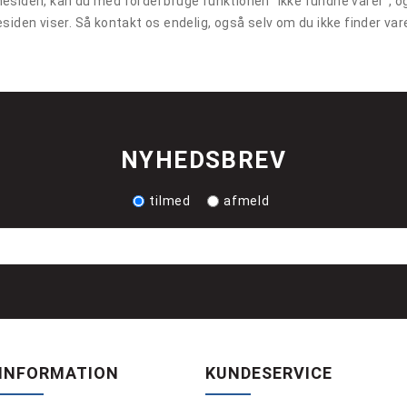
esiden, kan du med fordel bruge funktionen "Ikke fundne varer", og
esiden viser. Så kontakt os endelig, også selv om du ikke finder v
NYHEDSBREV
tilmed
afmeld
INFORMATION
KUNDESERVICE