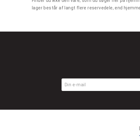
Finder du ikke den vare, som du søger her på hjemm
lager består af langt flere reservedele, end hjemm