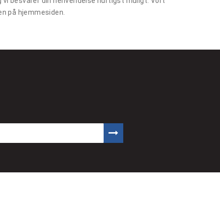
 vi besvarer din henvendelse hurtigst muligt. Vort
aren på hjemmesiden.