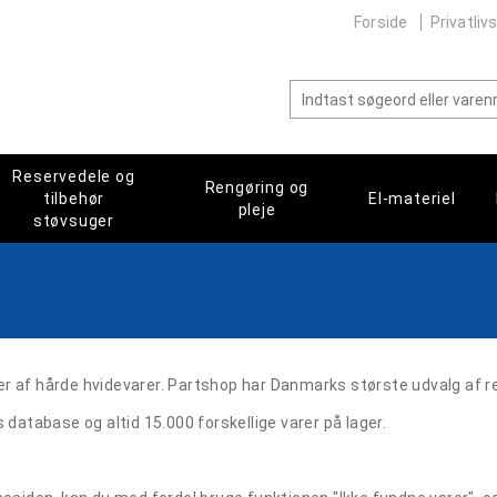
Forside
Privatlivs
Reservedele og
Rengøring og
tilbehør
El-materiel
pleje
støvsuger
per af hårde hvidevarer. Partshop har Danmarks største udvalg af re
es database og altid 15.000 forskellige varer på lager.