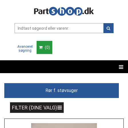
Avanceret
(
0
)
søgning
Rør f. støvsuger
FILTER (DINE VALG)