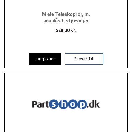
Miele Teleskoprør, m.
snaplås f. støvsuger
520,00 Kr.
Læg i kurv
Passer Til..