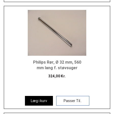
Philips Rør, Ø 32 mm, 560
mm lang f. støvsuger
324,00 Kr.
Læg i kurv
Passer Til..