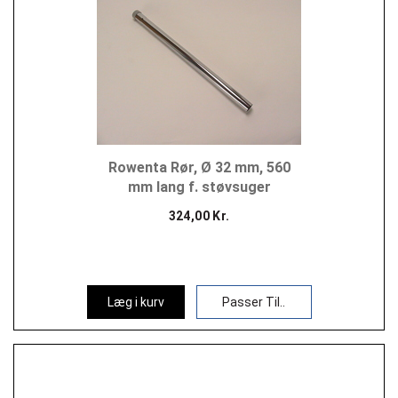
Rowenta Rør, Ø 32 mm, 560
mm lang f. støvsuger
324,00 Kr.
Læg i kurv
Passer Til..