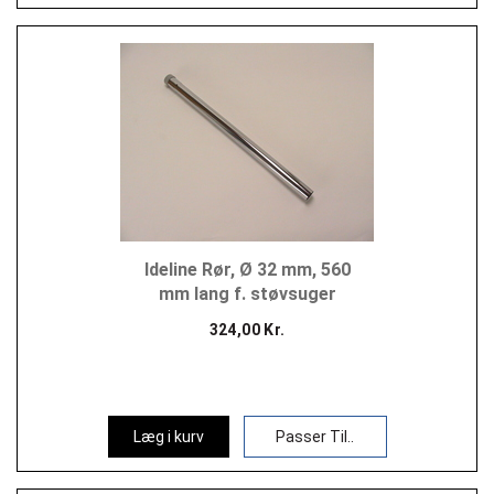
Ideline Rør, Ø 32 mm, 560
mm lang f. støvsuger
324,00 Kr.
Læg i kurv
Passer Til..