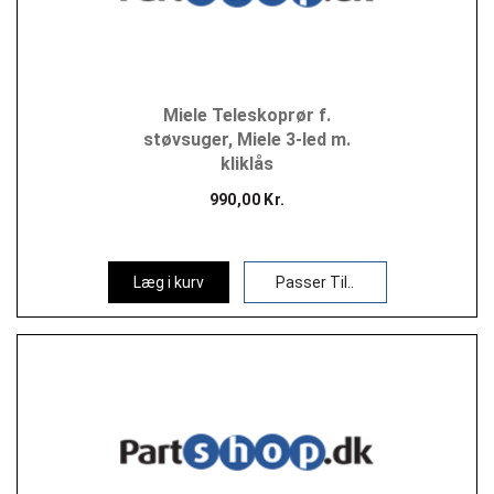
Miele Teleskoprør f.
støvsuger, Miele 3-led m.
kliklås
990,00 Kr.
Læg i kurv
Passer Til..