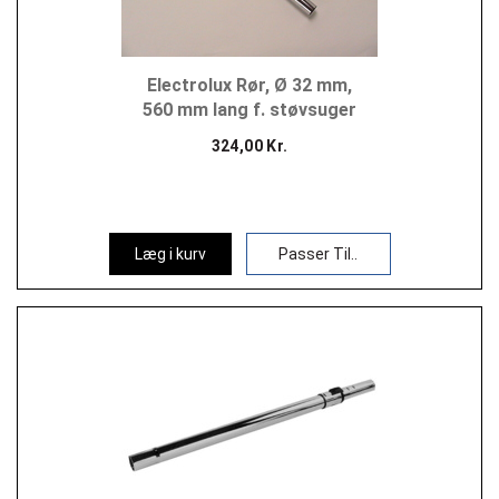
Electrolux Rør, Ø 32 mm,
560 mm lang f. støvsuger
324,00 Kr.
Læg i kurv
Passer Til..