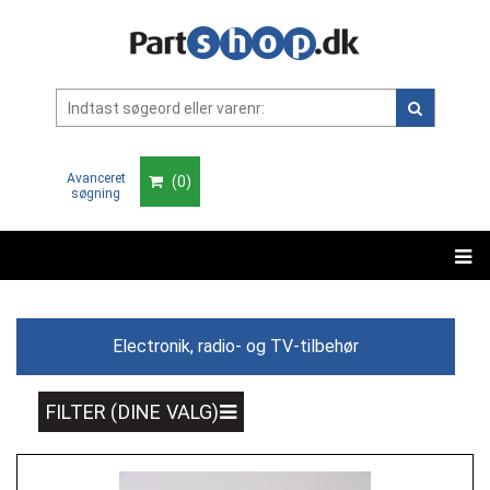
Avanceret
(
0
)
søgning
Electronik, radio- og TV-tilbehør
FILTER (DINE VALG)