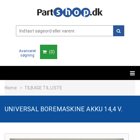
Avanceret
(
0
)
søgning
Home
TILBAGE TIL LISTE
UNIVERSAL BOREMASKINE AKKU 14,4 V.