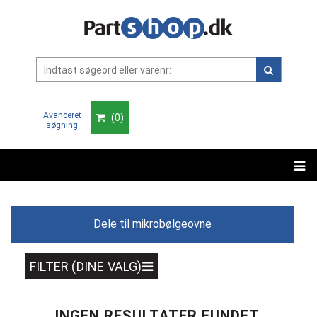
Avanceret
(
0
)
søgning
Dele til mikrobølgeovne
FILTER (DINE VALG)
INGEN RESULTATER FUNDET.