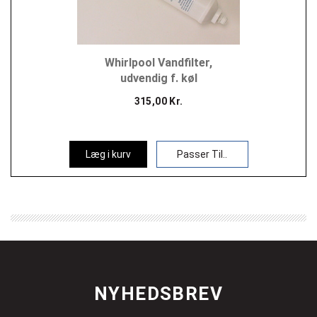
Whirlpool Vandfilter,
udvendig f. køl
315,00 Kr.
Læg i kurv
Passer Til..
NYHEDSBREV