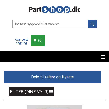
Avanceret
(
0
)
søgning
Dele til kølere og frysere
FILTER (DINE VALG)