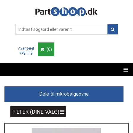
Avanceret
(
0
)
søgning
Dele til mikrobølgeovne
FILTER (DINE VALG)