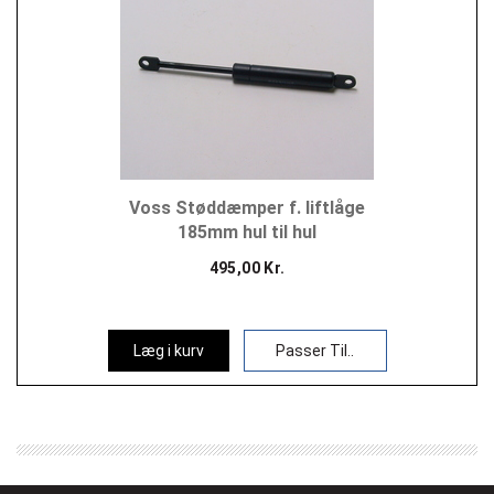
Voss Støddæmper f. liftlåge
185mm hul til hul
495,00 Kr.
Læg i kurv
Passer Til..