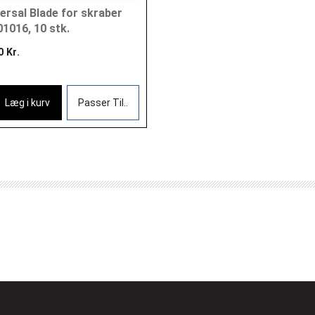
ersal Blade for skraber
1016, 10 stk.
0 Kr.
Læg i kurv
Passer Til..