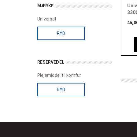
Univ
MÆRKE
3300
Universal
45,0
RYD
RESERVEDEL
Plejemiddel til komfur
RYD