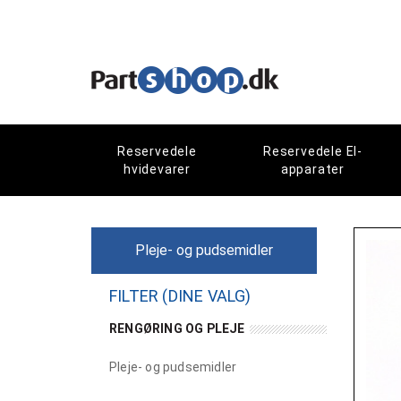
Reservedele
Reservedele El-
hvidevarer
apparater
Pleje- og pudsemidler
FILTER (DINE VALG)
RENGØRING OG PLEJE
Pleje- og pudsemidler