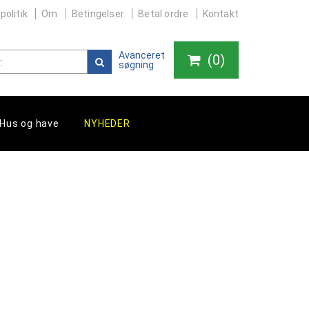
politik
Om
Betingelser
Betal ordre
Kontakt
Avanceret
(
0
)
søgning
Hus og have
NYHEDER