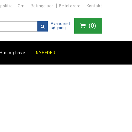
politik
Om
Betingelser
Betal ordre
Kontakt
Avanceret
(
0
)
søgning
Hus og have
NYHEDER