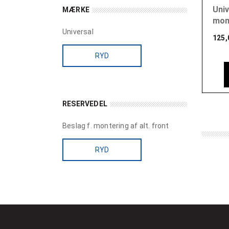
Univ
MÆRKE
mont
Universal
125,
RYD
RESERVEDEL
Beslag f. montering af alt. front
RYD