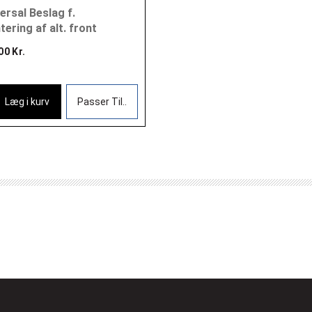
ersal Beslag f.
ering af alt. front
00 Kr.
Læg i kurv
Passer Til..