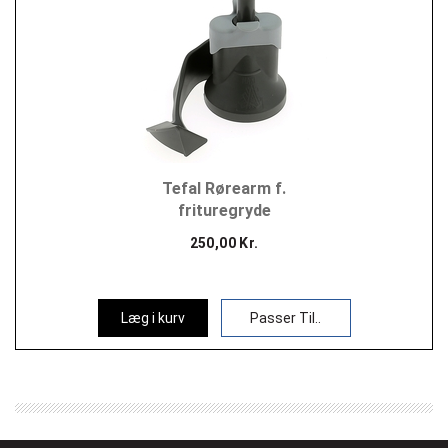
Tefal Rørearm f.
frituregryde
250,00 Kr.
Læg i kurv
Passer Til..