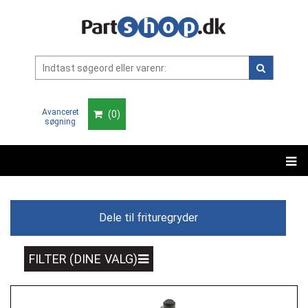
Avanceret
(
0
)
søgning
Dele til frituregryder
FILTER (DINE VALG)