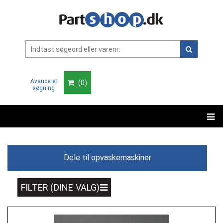
Avanceret
(
0
)
søgning
Dele til opvaskemaskiner
FILTER (DINE VALG)