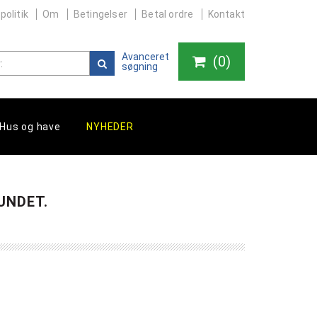
politik
Om
Betingelser
Betal ordre
Kontakt
Avanceret
(
0
)
søgning
Hus og have
NYHEDER
UNDET.