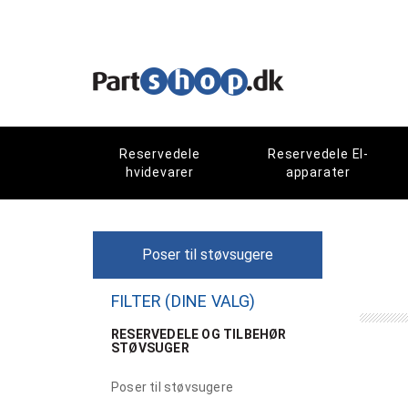
Reservedele
Reservedele El-
hvidevarer
apparater
Poser til støvsugere
FILTER (DINE VALG)
RESERVEDELE OG TILBEHØR
STØVSUGER
Poser til støvsugere