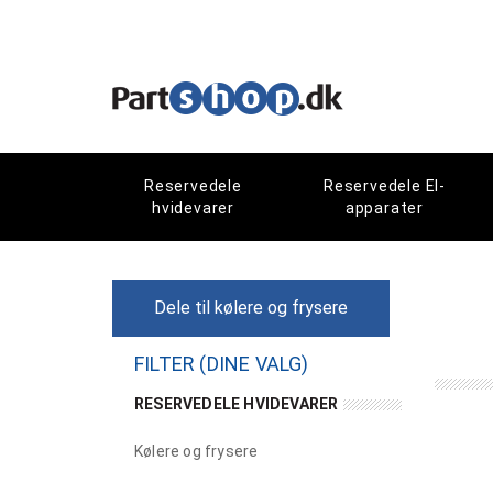
Reservedele
Reservedele El-
hvidevarer
apparater
Dele til kølere og frysere
FILTER (DINE VALG)
RESERVEDELE HVIDEVARER
Kølere og frysere