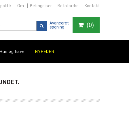
politik
Om
Betingelser
Betal ordre
Kontakt
Avanceret
(
0
)
søgning
Hus og have
NYHEDER
UNDET.