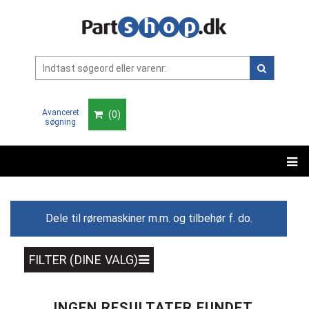
Avanceret
(
0
)
søgning
Dele til røremaskiner m.m. og tilbehør f. do.
FILTER (DINE VALG)
INGEN RESULTATER FUNDET.