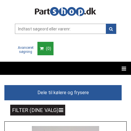
Avanceret
(
0
)
søgning
Dele til kølere og frysere
FILTER (DINE VALG)