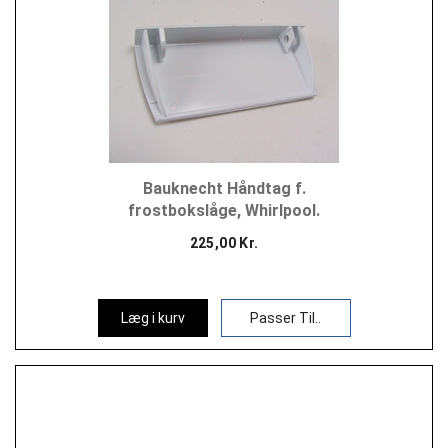
Bauknecht Håndtag f.
frostbokslåge, Whirlpool.
225,00 Kr.
Læg i kurv
Passer Til..