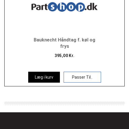
Bauknecht Håndtag f. køl og
frys
395,00 Kr.
Læg i kurv
Passer Til..