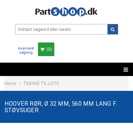
Avanceret
(
0
)
søgning
Home
TILBAGE TIL LISTE
HOOVER RØR, Ø 32 MM, 560 MM LANG F.
STØVSUGER