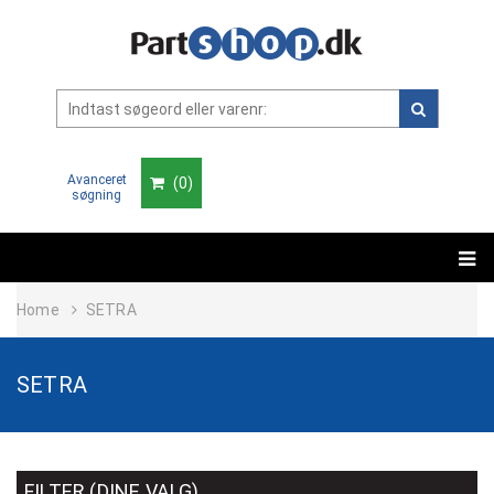
Avanceret
(
0
)
søgning
Home
SETRA
SETRA
FILTER (DINE VALG)