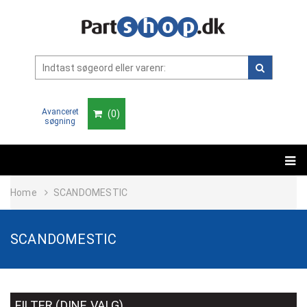
Avanceret
(
0
)
søgning
Home
SCANDOMESTIC
SCANDOMESTIC
FILTER (DINE VALG)