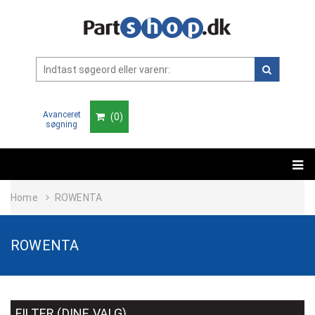
Avanceret
(
0
)
søgning
Home
ROWENTA
ROWENTA
FILTER (DINE VALG)