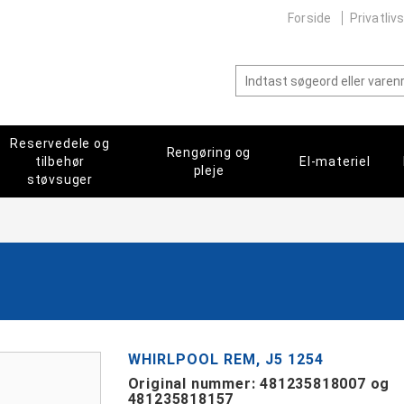
Forside
Privatlivs
Reservedele og
Rengøring og
tilbehør
El-materiel
pleje
støvsuger
WHIRLPOOL REM, J5 1254
Original nummer: 481235818007 og
481235818157