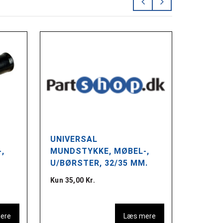
UNIVERSAL
UNIVE
,
MUNDSTYKKE, MØBEL-,
MUNDS
U/BØRSTER, 32/35 MM.
30-36
Kun 35,00 Kr.
Kun 298
ere
Læs mere