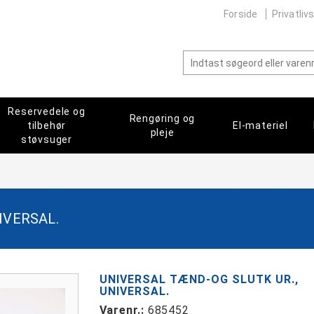
Forside
Privatlivs
Reservedele og
Rengøring og
tilbehør
El-materiel
pleje
støvsuger
IVERSAL.
UNIVERSAL TÆND-OG SLUTK UR.,
UNIVERSAL.
Varenr.:
685452