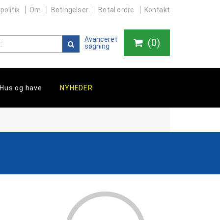
politik
Om
Betingelser
Betal ordre
Kontakt
Avanceret
(
0
)
søgning
Hus og have
NYHEDER