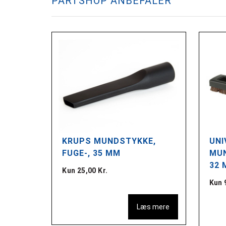
PARTSHOP ANBEFALER
PRØR,
KRUPS MUNDSTYKKE,
UNI
FUGE-, 35 MM
MUN
32 
Kun 25,00 Kr.
Kun 
s mere
Læs mere