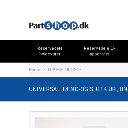
Reservedele
Reservedele El-
hvidevarer
apparater
Home
TILBAGE TIL LISTE
UNIVERSAL TÆND-OG SLUTK UR., UN