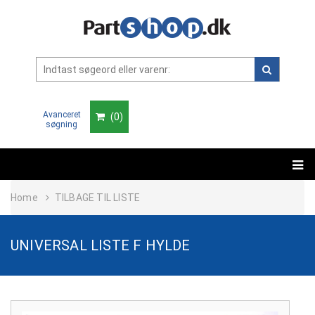
Avanceret
(
0
)
søgning
Home
TILBAGE TIL LISTE
UNIVERSAL LISTE F HYLDE