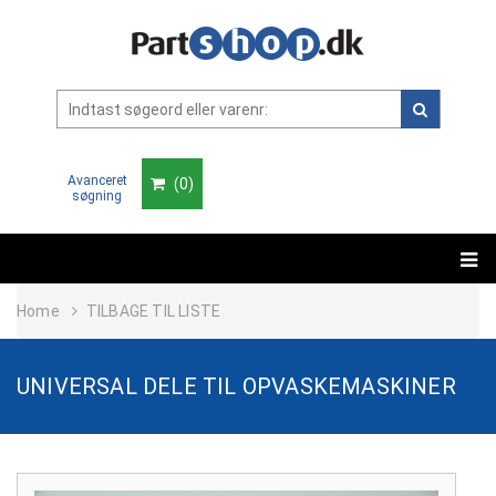
Avanceret
(
0
)
søgning
Home
TILBAGE TIL LISTE
UNIVERSAL DELE TIL OPVASKEMASKINER