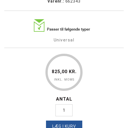
Varenr.:
662343
Universal
825,00 KR.
INKL. MOMS
ANTAL
LÆG I KURV