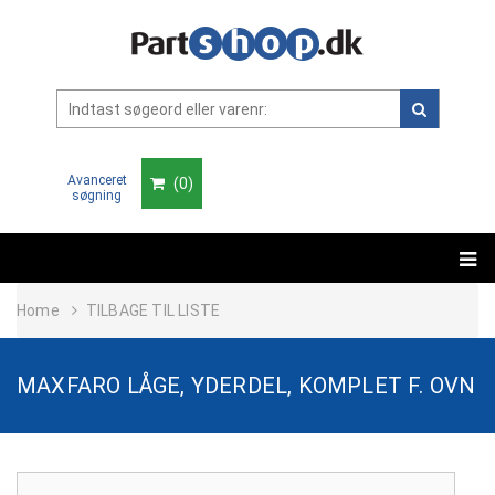
Avanceret
(
0
)
søgning
Home
TILBAGE TIL LISTE
MAXFARO LÅGE, YDERDEL, KOMPLET F. OVN