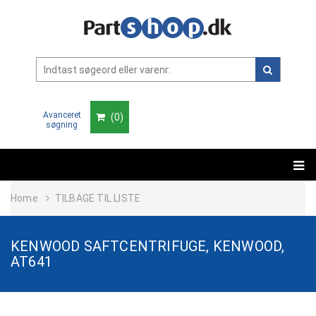
Avanceret
(
0
)
søgning
Home
TILBAGE TIL LISTE
KENWOOD SAFTCENTRIFUGE, KENWOOD,
AT641