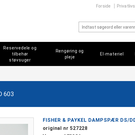
Forside
Privatlivs
Reservedele og
Rengøring og
tilbehør
El-materiel
pleje
støvsuger
 603
FISHER & PAYKEL DAMPSPÆR DS/DD
original nr 527228