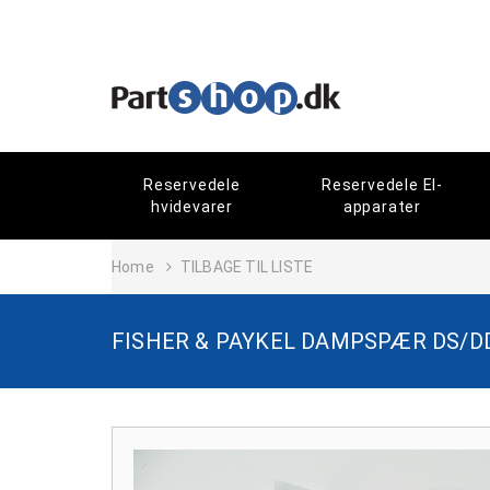
Reservedele
Reservedele El-
hvidevarer
apparater
Home
TILBAGE TIL LISTE
FISHER & PAYKEL DAMPSPÆR DS/DD