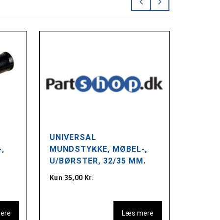
UNIVERSAL
UNIVE
,
MUNDSTYKKE, MØBEL-,
MUNDS
U/BØRSTER, 32/35 MM.
30-36
Kun 35,00 Kr.
Kun 298
ere
Læs mere