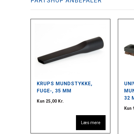
PARTSHOP ANBEFALER
PRØR,
KRUPS MUNDSTYKKE,
UNI
FUGE-, 35 MM
MUN
32 
Kun 25,00 Kr.
Kun 
s mere
Læs mere