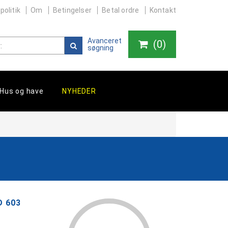
politik
Om
Betingelser
Betal ordre
Kontakt
Avanceret
(
0
)
søgning
Hus og have
NYHEDER
 603