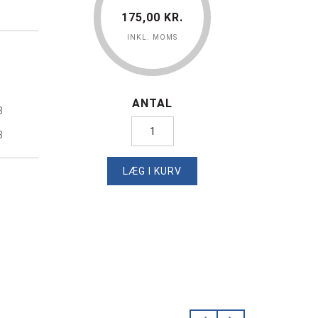
175,00 KR.
INKL. MOMS
ANTAL
3
3
LÆG I KURV