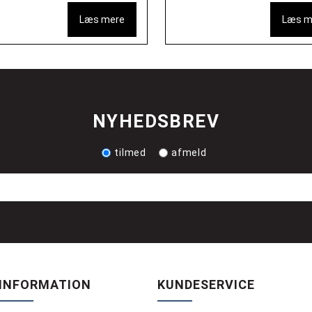
Læs mere
Læs m
NYHEDSBREV
tilmed
afmeld
INFORMATION
KUNDESERVICE