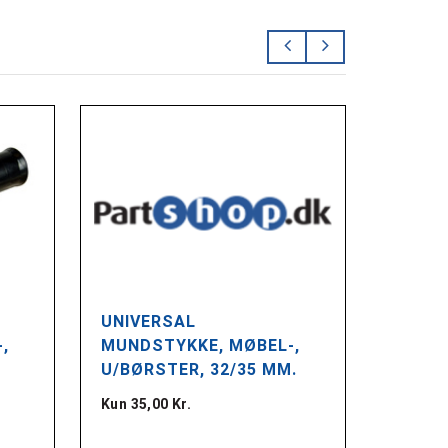
UNIVERSAL
UNIVE
,
MUNDSTYKKE, MØBEL-,
MUNDS
U/BØRSTER, 32/35 MM.
30-36
Kun 35,00 Kr.
Kun 298