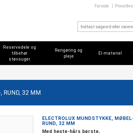
Forside
Privatlivs
Reservedele og
Rengøring og
tilbehør
El-materiel
pleje
støvsuger
, RUND, 32 MM
ELECTROLUX MUNDSTYKKE, MØBEL-
RUND, 32 MM
Med heste-hårs børste.