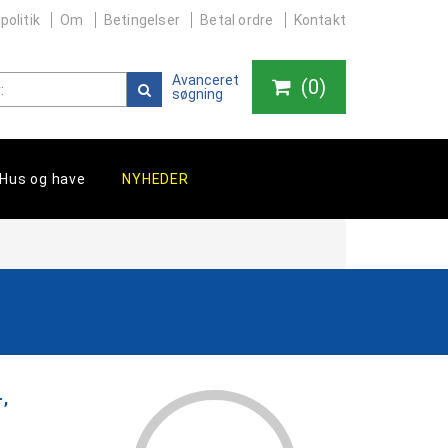
politik
Om
Betingelser
Betal ordre
Kontakt
Avanceret
(
0
)
søgning
Hus og have
NYHEDER
,