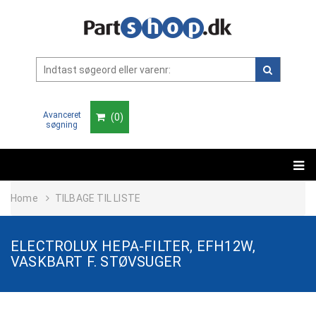
Avanceret
(
0
)
søgning
Home
TILBAGE TIL LISTE
ELECTROLUX HEPA-FILTER, EFH12W,
VASKBART F. STØVSUGER