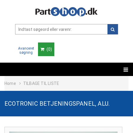
Avanceret
(
0
)
søgning
Home
TILBAGE TIL LISTE
ECOTRONIC BETJENINGSPANEL, ALU.