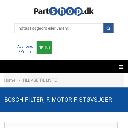
Avanceret
(
0
)
søgning
Home
TILBAGE TIL LISTE
BOSCH FILTER, F. MOTOR F. STØVSUGER