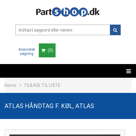
Avanceret
(
0
)
søgning
Home
TILBAGE TIL LISTE
ATLAS HÅNDTAG F. KØL, ATLAS