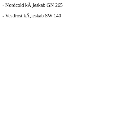
- Nordcold kÃ¸leskab GN 265
- Vestfrost kÃ¸leskab SW 140