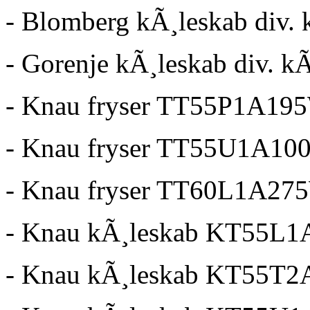
- Blomberg kÃ¸leskab div. 
- Gorenje kÃ¸leskab div. k
- Knau fryser TT55P1A19
- Knau fryser TT55U1A1
- Knau fryser TT60L1A27
- Knau kÃ¸leskab KT55L
- Knau kÃ¸leskab KT55T