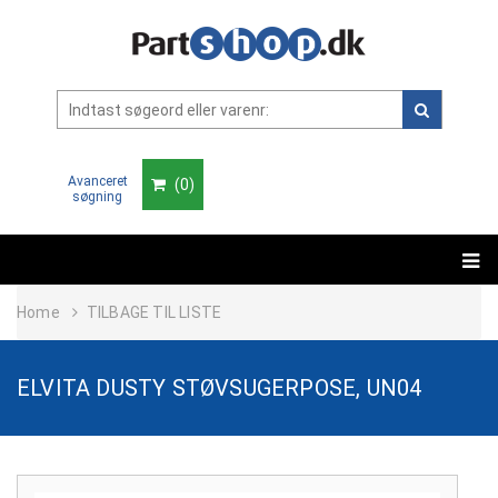
Avanceret
(
0
)
søgning
Home
TILBAGE TIL LISTE
ELVITA DUSTY STØVSUGERPOSE, UN04