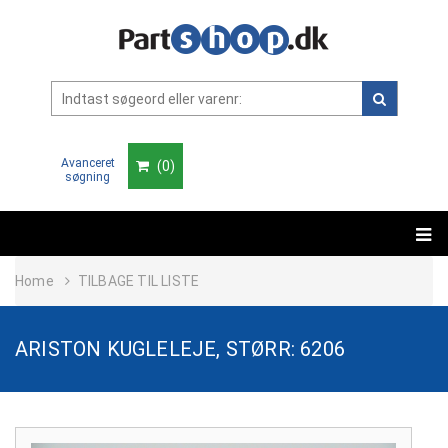
Avanceret
(
0
)
søgning
Home
TILBAGE TIL LISTE
ARISTON KUGLELEJE, STØRR: 6206