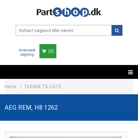
Avanceret
(
0
)
søgning
Home
TILBAGE TIL LISTE
AEG REM, H8 1262