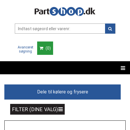
Avanceret
(
0
)
søgning
Dele til kølere og frysere
FILTER (DINE VALG)