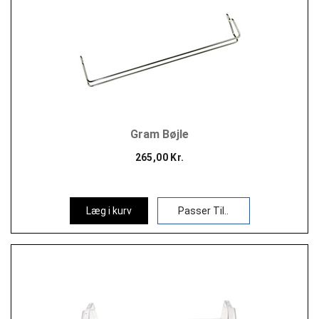
Gram Bøjle
265,00 Kr.
Læg i kurv
Passer Til..