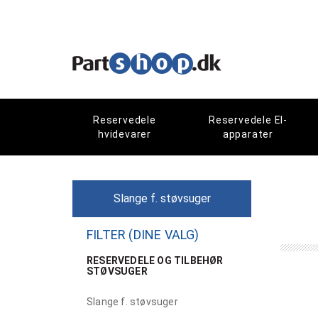
Reservedele
Reservedele El-
hvidevarer
apparater
Slange f. støvsuger
FILTER (DINE VALG)
RESERVEDELE OG TILBEHØR
STØVSUGER
Slange f. støvsuger