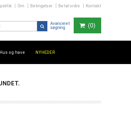
politik
Om
Betingelser
Betal ordre
Kontakt
Avanceret
(
0
)
søgning
Hus og have
NYHEDER
UNDET.