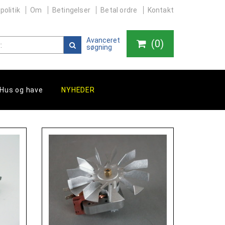
politik
Om
Betingelser
Betal ordre
Kontakt
Avanceret
(
0
)
søgning
Hus og have
NYHEDER