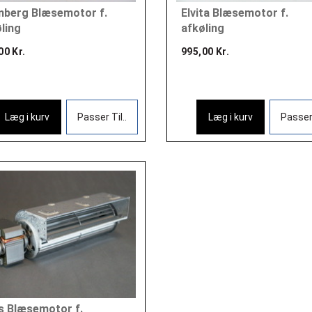
mberg Blæsemotor f.
Elvita Blæsemotor f.
ling
afkøling
00 Kr.
995,00 Kr.
Læg i kurv
Passer Til..
Læg i kurv
Passer 
s Blæsemotor f.