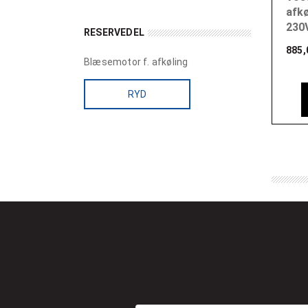
afkø
230
RESERVEDEL
885,
Blæsemotor f. afkøling
RYD