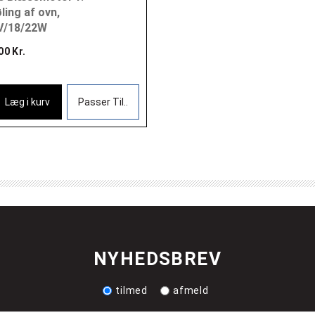
ling af ovn,
V/18/22W
00 Kr.
Læg i kurv
Passer Til..
NYHEDSBREV
tilmed
afmeld