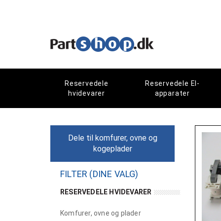
Reservedele
Reservedele El-
hvidevarer
apparater
Dele til komfurer, ovne og
kogeplader
FILTER (DINE VALG)
RESERVEDELE HVIDEVARER
Komfurer, ovne og plader