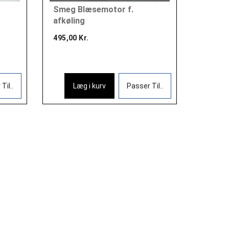
Smeg Blæsemotor f.
afkøling
495,00 Kr.
Til..
Læg i kurv
Passer Til..